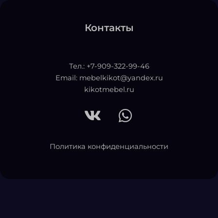
Контакты
Тел.: +7-909-322-99-46
Email: mebelkikot@yandex.ru
kikotmebel.ru
V
W
k
h
Политика конфиденциальности
a
t
s
a
p